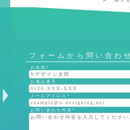
せ
ご
挨
拶
制
フォームから問い合わ
作
の
お名前*
流
お電話番号
れ
よ
メールアドレス*
く
お問い合わせ内容*
あ
る