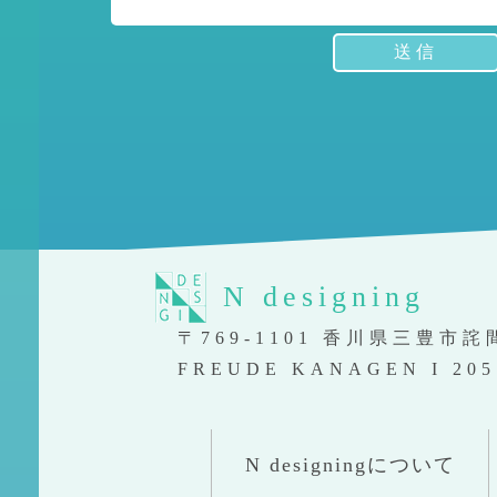
ご
質
問
お
問
い
合
わ
N designing
せ
〒769-1101 香川県三豊市詫
制
FREUDE KANAGEN I 205
作
事
N designingについて
例