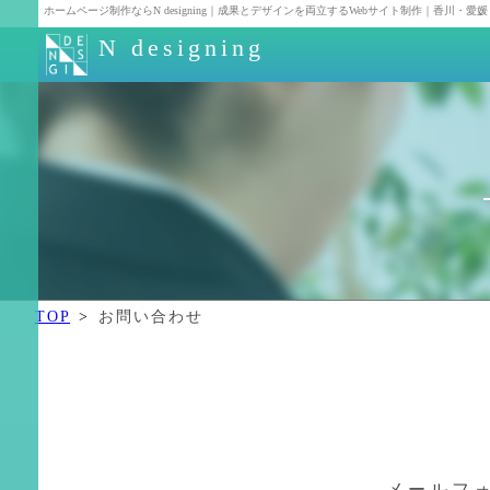
ホームページ制作ならN designing｜成果とデザインを両立するWebサイト制作｜香川・
N designing
TOP
N
designing
に
つ
い
TOP
お問い合わせ
て
お
知
ら
メールフ